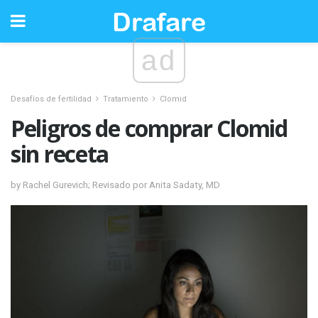
ad
Desafíos de fertilidad
Tratamiento
Clomid
Peligros de comprar Clomid
sin receta
by Rachel Gurevich; Revisado por Anita Sadaty, MD